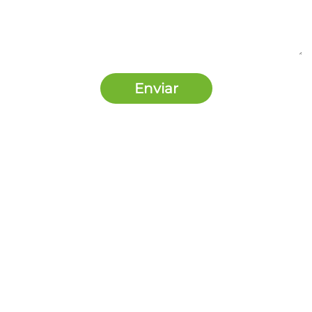
Enviar
Nosotros Somos
Contacto
5585533788
contacto@pagaloqueimprimes.mx