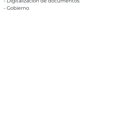
-
Digitalización de documentos
-
Gobierno
¡Soluciona Ahora!