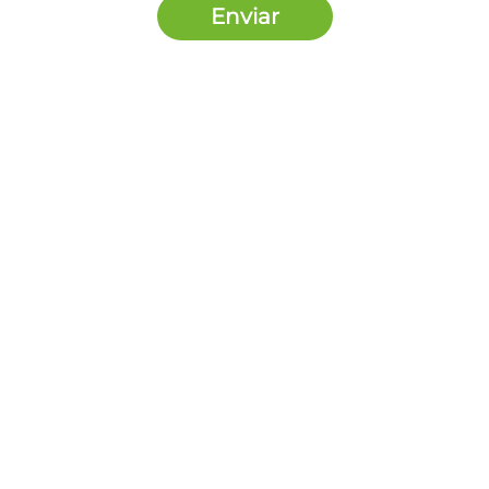
Enviar
Nosotros Somos
Contacto
5585533788
contacto@pagaloqueimprimes.mx
Síguenos en