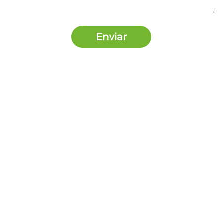
Enviar
Nosotros Somos
Contacto
5585533788
contacto@pagaloqueimprimes.mx
Síguenos en