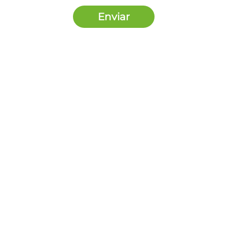
Enviar
Nosotros Somos
Contacto
5585533788
contacto@pagaloqueimprimes.mx
Síguenos en